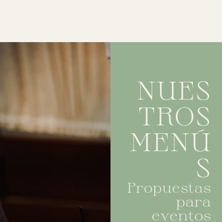
NUES
TROS
MENÚ
S
Propuestas
para
eventos