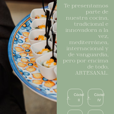
Te presentamos
parte de
nuestra cocina,
tradicional e
innovadora a la
vez,
mediterránea,
internacional y
de vanguardia,
pero por encima
de todo,
ARTESANAL.
Cóctel
Cóctel
II
IV